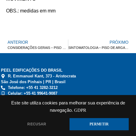
OBS.: medidas em mm
ANTERIOR
PRÓXIMO
CONSIDERAÇÕES GERAIS – PISO DE ARGAMASSA DE ALTA RESISTÊNCIA
SINTOMATOLOGIA – PISO DE ARGAMASSA DE ALTA RESISTÊNCIA
PEEL EDIFICAÇÕES DO BRASIL
R. Emmanuel Kant, 373 - Aristocrata
São José dos Pinhais | PR | Brasil
Telefone: +55 41 3282-3212
Celular: +55 41 99641-9087
tecnopisos@tecnopisos.com.br
Este site utiliza cookies para melhorar sua experiência de
navegação.
GDPR
RECUSAR
PERMITIR