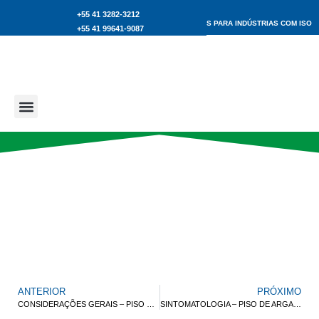
+55 41 3282-3212
PISOS DE ALTA RESISTÊNCIA NÃO POROSOS INDICADOS PARA INDÚSTRIAS COM ISO
+55 41 99641-9087
9000
ANÁLISES CRÍTICAS
ANTERIOR
PRÓXIMO
CONSIDERAÇÕES GERAIS – PISO DE ARGAMASSA DE ALTA RESISTÊNCIA
SINTOMATOLOGIA – PISO DE ARGAMASSA DE ALTA RESISTÊNCIA